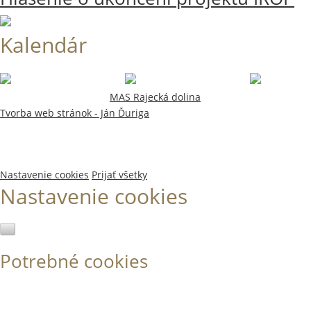
16. február 2022
8 stiahnutí
175.17 KB
Kalendár
Copyright © 2015-2026
MAS Rajecká dolina
Všetky práva vyhraden
Tvorba web stránok - Ján Ďuriga
S cieľom poskytnúť Vám čo najlepšie služby používame súbory cook
Nájdete tam aj odkaz na viac informacií o týchto súboroch.
Nastavenie cookies
Prijať všetky
Nastavenie cookies
Potrebné cookies
Vždy zapnuté
Sú nevyhnutné pre fungovanie našej webovej lokality, preto ich ni