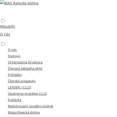
clld / Leader
menu
Aktuality
O nás
menu
O nás
Stanovy
Organizačná štruktúra
Členská základňa MAS
Prihlášky
Členské príspevky
LEADER / CLLD
Opatrenia stratégie CLLD
Publicita
Registrovaný sociálny podnik
Mapa Rajecká dolina