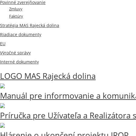
Povinné zverejňovanie
Zmluvy
Faktúry
Stratégia MAS Rajecká dolina
Riadiace dokumenty
EU
Výročné správy
Interné dokumenty
LOGO MAS Rajecká dolina
14. jún 2023
4 stiahnutia
85.46 KB
Manuál pre informovanie a komuniká
12. jún 2023
1 stiahnutie
37.22 MB
Príručka pre Užívateľa a Realizátora 
16. február 2022
12 stiahnutí
1.62 MB
Hlásenie o ukončení projektu IROP