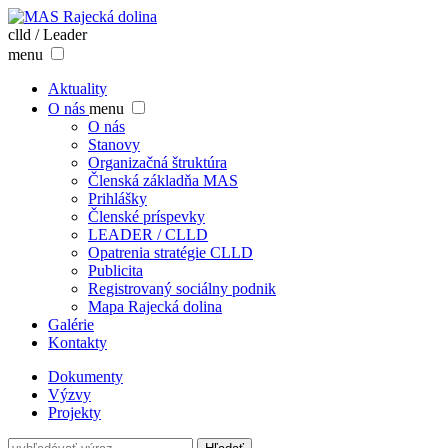
clld / Leader
menu
Aktuality
O nás
menu
O nás
Stanovy
Organizačná štruktúra
Členská základňa MAS
Prihlášky
Členské príspevky
LEADER / CLLD
Opatrenia stratégie CLLD
Publicita
Registrovaný sociálny podnik
Mapa Rajecká dolina
Galérie
Kontakty
Dokumenty
Výzvy
Projekty