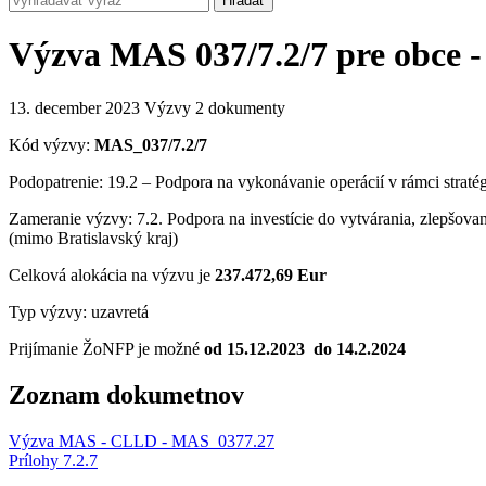
Výzva MAS 037/7.2/7 pre obce - 
13. december 2023
Výzvy
2 dokumenty
Kód výzvy:
MAS_037/7.2/7
Podopatrenie: 19.2 – Podpora na vykonávanie operácií v rámci strat
Zameranie výzvy: 7.2. Podpora na investície do vytvárania, zlepšovan
(mimo Bratislavský kraj)
Celková alokácia na výzvu je
237.472,69
Eur
Typ výzvy: uzavretá
Prijímanie ŽoNFP je možné
od 15.12.2023 do 14.2.2024
Zoznam dokumetnov
Výzva MAS - CLLD - MAS_0377.27
Prílohy 7.2.7