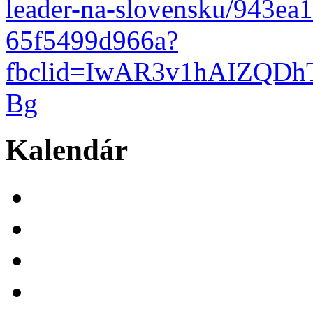
leader-na-slovensku/943ea
65f5499d966a?
fbclid=IwAR3v1hAIZQDh
Bg
Kalendár