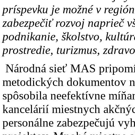
príspevku je možné v regió
zabezpečiť rozvoj naprieč v
podnikanie, školstvo, kultú
prostredie, turizmus, zdravo
Národná sieť MAS pripomín
metodických dokumentov na
spôsobila neefektívne míňa
kancelárií miestnych akčnýc
personálne zabezpečujú vy