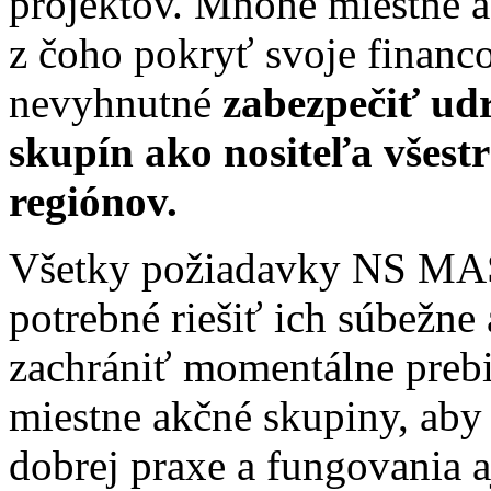
projektov. Mnohé miestne a
z čoho pokryť svoje financo
nevyhnutné
zabezpečiť ud
skupín ako nositeľa
všest
regiónov.
Všetky požiadavky NS MAS 
potrebné riešiť ich súbežne
zachrániť momentálne prebi
miestne akčné skupiny, aby
dobrej praxe a fungovania 