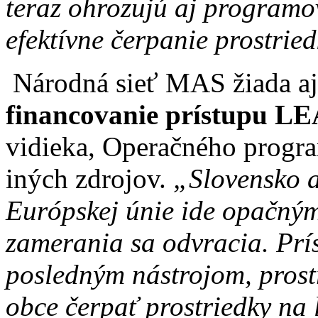
teraz ohrozujú aj program
efektívne čerpanie prostried
Národná sieť MAS žiada a
financovanie prístupu 
vidieka, Operačného progr
iných zdrojov.
„Slovensko a
Európskej únie ide opačný
zamerania sa odvracia
. Pr
posledným nástrojom, pros
obce čerpať prostriedky na 