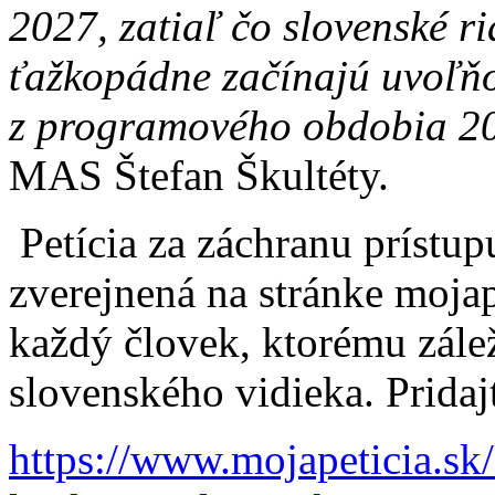
2027, zatiaľ čo slovenské r
ťažkopádne začínajú uvoľňo
z programového obdobia 2
MAS Štefan Škultéty.
Petícia za záchranu príst
zverejnená na stránke mojap
každý človek, ktorému zálež
slovenského vidieka. Pridajt
https://www.mojapeticia.sk