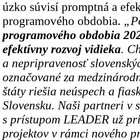
úzko súvisí promptná a efe
programového obdobia.
„P
programového obdobia 202
efektívny rozvoj vidieka
. C
a nepripravenosť slovenský
označované za medzinárodn
štáty riešia neúspech a fias
Slovensku. Naši partneri v 
s prístupom LEADER už pri
projektov v rámci nového 