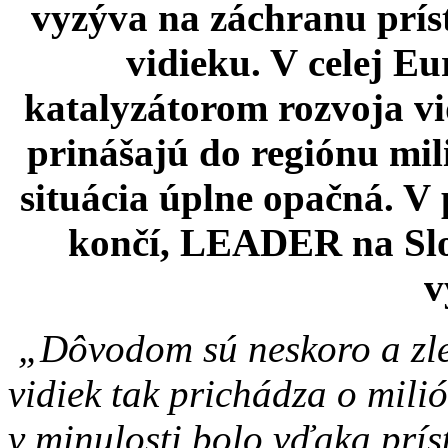
v
yzýva na záchranu pr
vidieku. V celej E
katalyzátorom rozvoja vi
prinášajú do regiónu mil
situácia úplne opačná. V
končí, LEADER na Slo
v
„Dôvodom sú neskoro a zle
vidiek tak prichádza o milió
v minulosti bolo vďaka pr