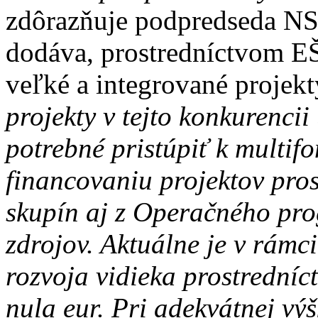
zdôrazňuje podpredseda N
dodáva, prostredníctvom E
veľké a integrované projek
projekty v tejto konkurencii
potrebné pristúpiť k multif
financovaniu projektov pro
skupín aj z Operačného pro
zdrojov. Aktuálne je v
rámci
rozvoja vidieka prostrední
nula eur. Pri adekvátnej v